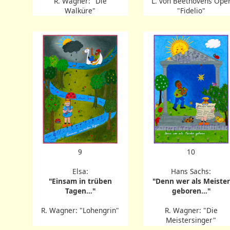
R. Wagner: "Die
L. von Beethovens Ope
Walküre"
"Fidelio"
9
10
Elsa:
Hans Sachs:
"Einsam in trüben
"Denn wer als Meister
Tagen…"
geboren…"
R. Wagner: "Lohengrin"
R. Wagner: "Die
Meistersinger"