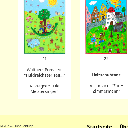
22
21
Walthers Preislied:
Holzschuhtanz
"Huldreichster Tag..."
A. Lortzing: "Zar +
R. Wagner: "Die
Zimmermann"
Meistersinger"
Startseite
Übe
© 2026 - Lucia Tentrop