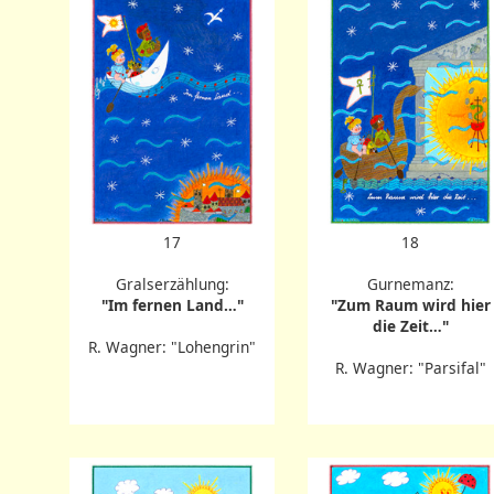
17
18
Gralserzählung:
Gurnemanz:
"Im fernen Land…"
"Zum Raum wird hier
die Zeit…"
R. Wagner: "Lohengrin"
R. Wagner: "Parsifal"